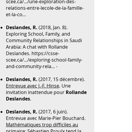
scee.ca/.../une-exploration-des-
relations-entre-lecole-de-la-famille-
et-la-co...
Deslandes, R.
(2018, Jan. 8).
Exploring School, Family, and
Community Relationships in Saudi
Arabia: A chat with Rollande
Deslandes.
https://csse-
scee.ca/.../exploring-school-family-
and-community-rela...
-
Deslandes, R.
(2017, 15 décembre).
Entrevue avec J.-F. Hinse
. Une
invitation inattendue pour
Rollande
Deslandes
.
Deslandes, R.
(2017, 6 juin).
Entrevue avec Marie-Pier Bouchard.
Mathématiques trop difficiles au
primaire: Sébastien Proulx tend la