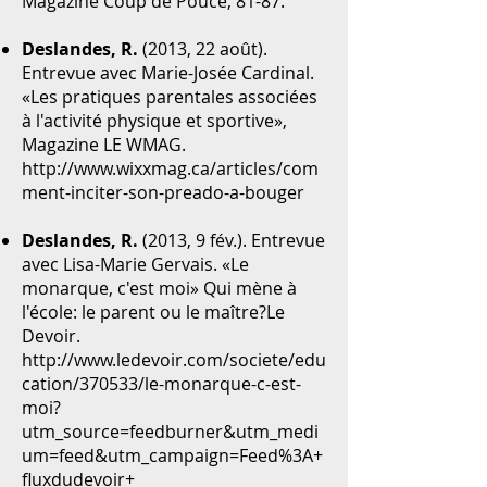
Magazine Coup de Pouce, 81-87.
Deslandes, R.
(2013, 22 août).
Entrevue avec Marie-Josée Cardinal.
«Les pratiques parentales associées
à l'activité physique et sportive»,
Magazine LE WMAG.
http://www.wixxmag.ca/articles/com
ment-inciter-son-preado-a-bouger
Deslandes, R.
(2013, 9 fév.). Entrevue
avec Lisa-Marie Gervais. «Le
monarque, c'est moi» Qui mène à
l'école: le parent ou le maître?Le
Devoir.
http://www.ledevoir.com/societe/edu
cation/370533/le-monarque-c-est-
moi?
utm_source=feedburner&utm_medi
um=feed&utm_campaign=Feed%3A+
fluxdudevoir+