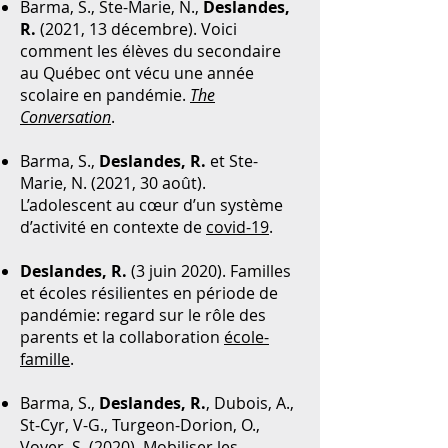
Barma, S., Ste-Marie, N.,
Deslandes,
R.
(2021, 13 décembre). Voici
comment les élèves du secondaire
au Québec ont vécu une année
scolaire en pandémie.
The
Conversation
.
Barma, S.,
Deslandes, R.
et Ste-
Marie, N. (2021, 30 août).
L’adolescent au cœur d’un système
d’activité en contexte de
covid-19
.
Deslandes, R.
(3 juin 2020). Familles
et écoles résilientes en période de
pandémie: regard sur le rôle des
parents et la collaboration
école-
famille
.
Barma, S.,
Deslandes, R.
, Dubois, A.,
St-Cyr, V-G., Turgeon-Dorion, O.,
Voyer, S. (2020). Mobiliser les